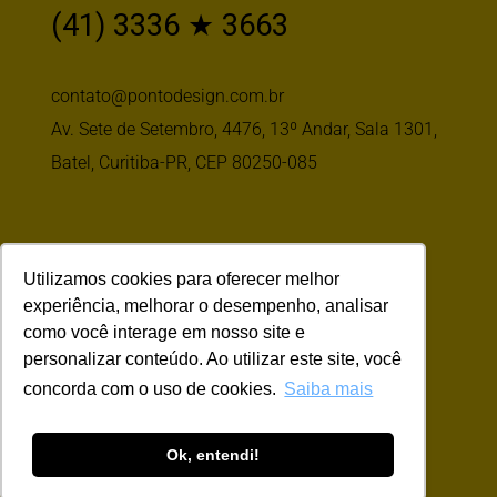
(41) 3336 ★ 3663
contato@pontodesign.com.br
Av. Sete de Setembro, 4476, 13º Andar, Sala 1301,
Batel, Curitiba-PR, CEP 80250-085
Siga-nos
Utilizamos cookies para oferecer melhor
experiência, melhorar o desempenho, analisar
como você interage em nosso site e
personalizar conteúdo. Ao utilizar este site, você
concorda com o uso de cookies.
Saiba mais
Ok, entendi!
© Copyright
2026 | Todos os Direitos
Reservados | Pontodesign