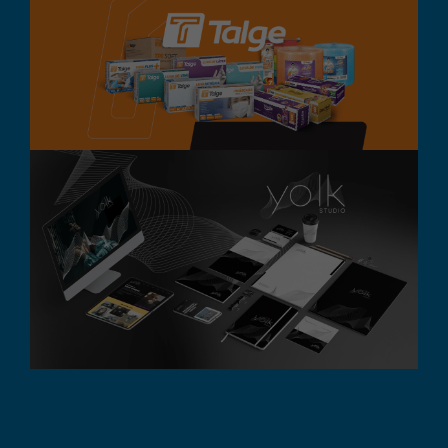
Talge
Branding
Design Gráfico
Destaque
Digital
Embalagem
Yolk Studio
Branding
Design Gráfico
Destaque
Digital