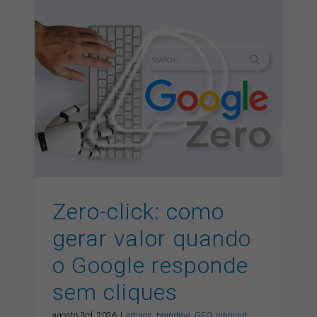
Zero-click: como gerar
valor quando o Google
responde sem cliques
artigos
branding
GEO
inbound marketing
inteligencia
artificial
marketing digital
SEO
Zero-click: como
gerar valor quando
o Google responde
sem cliques
agosto 3rd, 2026
|
artigos
,
branding
,
GEO
,
inbound