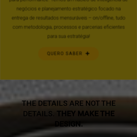
negócios e planejamento estratégico focado na
entrega de resultados mensuráveis – on/offline, tudo
com metodologia, processos e parcerias eficientes
para sua estratégia!
QUERO SABER
THE DETAILS ARE NOT THE
DETAILS.
THEY MAKE THE
DESIGN.