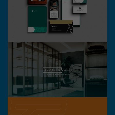
Studio A.d
Branding
Design Gráfico
Destaque
Digital
Armazem Design
Branding
Design Gráfico
Destaque
Digital