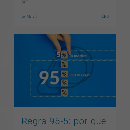
ser
Ler Mais
0
Regra 95-5: por que sua
marca precisa aparecer
antes de o cliente entrar
em decisão
artigos
GEO
inbound marketing
inteligencia artificial
marketing digital
SEO
Regra 95-5: por que