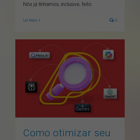
Nós já tínhamos, inclusive, feito
Ler Mais
0
Como otimizar seu
conteúdo para ser citado
por IAs: checklist prático
de GEO
artigos
GEO
inbound marketing
inteligencia artificial
marketing
marketing digital
SEO
Como otimizar seu