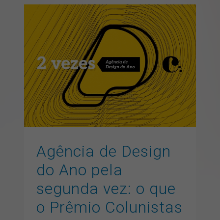
Agência de Design do Ano
pela segunda vez: o que o
Prêmio Colunistas revela
sobre design estratégico
artigos
branding
design gráfico
pontonews
Agência de Design
do Ano pela
segunda vez: o que
o Prêmio Colunistas