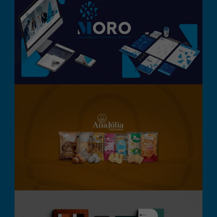
Moro Consultoria Contábil
Branding
Design Gráfico
Destaque
Digital
Embalagem
Embalagens Ana Júlia
Alimentos
Branding
Design Gráfico
Embalagem