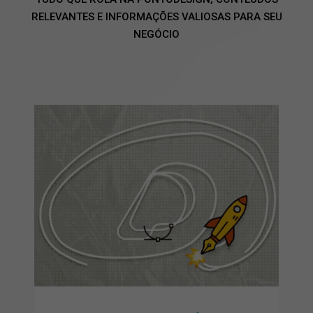
RELEVANTES E INFORMAÇÕES VALIOSAS PARA SEU
NEGÓCIO
Design estratégico: o guia
de como branding,
identidade visual e
embalagem constroem
marcas escolhidas
artigos
branding
design de embalagens
design
editorial
design gráfico