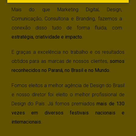
Mais do que Marketing Digital, Design,
Comunicação, Consultoria e Branding, fazemos a
conexão disso tudo de forma fluida, com
estratégia, criatividade e impacto.
E graças a excelência no trabalho e os resultados
obtidos para as marcas de nossos clientes,
somos
reconhecidos no Paraná, no Brasil e no Mundo
.
Fomos eleitos a melhor agência de Design do Brasil
e nosso diretor foi eleito o melhor profissional de
Design do País. Já fomos premiados
mais de 130
vezes em diversos festivais nacionais e
internacionais.