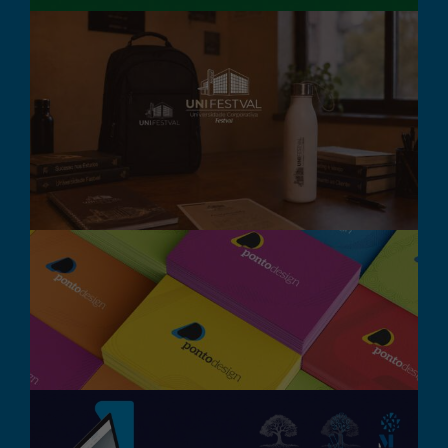
UniFestval – Marca e
Identidade Visual
Branding
Design Gráfico
Destaque
Pontodesign – Rebrand
Branding