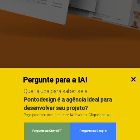
Pergunte para a IA!
Quer ajuda para saber se a
Pontodesign é a agência ideal para
desenvolver seu projeto?
Peça para seu assistente de IA favorito. Clique abaixo:
ente concorrência de importadores no pós-pandemia, a Talge 
 se destacar nos pontos de venda e competir com novas marca
Pergunte ao Chat GPT:
Pergunte ao Google:
ém do impacto no PDV, o redesign tinha como principal objetivo, 