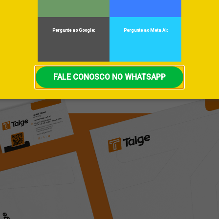
cos e estéticos que afetavam a percepção de qualidade. A Tal
u se posicionar como marca em expansão, de produtos de alta 
Pergunte ao Google:
Pergunte ao Meta Ai:
FALE CONOSCO NO WHATSAPP