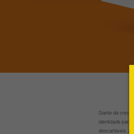
Diante da cresc
identidade para
descartáveis. Al