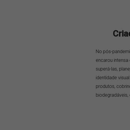
Cria
No pós-pandemia,
encarou intensa
superá-las, pla
identidade visua
produtos, cobrin
biodegradáveis,