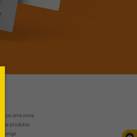
buscou uma nova
s de produtos
corrigir