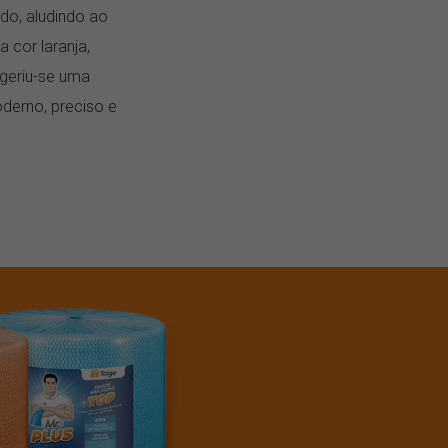
ado, aludindo ao
 cor laranja,
ugeriu-se uma
derno, preciso e