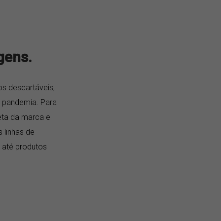
gens.
os descartáveis,
 pandemia. Para
eta da marca e
 linhas de
 até produtos