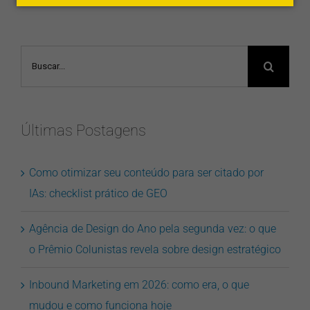
Buscar
resultados
para:
Últimas Postagens
Como otimizar seu conteúdo para ser citado por
IAs: checklist prático de GEO
Agência de Design do Ano pela segunda vez: o que
o Prêmio Colunistas revela sobre design estratégico
Inbound Marketing em 2026: como era, o que
mudou e como funciona hoje