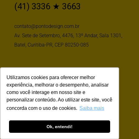
(41) 3336 ★ 3663
contato@pontodesign.com.br
Av. Sete de Setembro, 4476, 13º Andar, Sala 1301,
Batel, Curitiba-PR, CEP 80250-085
Siga-nos
Utilizamos cookies para oferecer melhor
experiência, melhorar o desempenho, analisar
como você interage em nosso site e
personalizar conteúdo. Ao utilizar este site, você
concorda com o uso de cookies.
Saiba mais
Ok, entendi!
© Copyright
2026 | Todos os Direitos
Reservados | Pontodesign