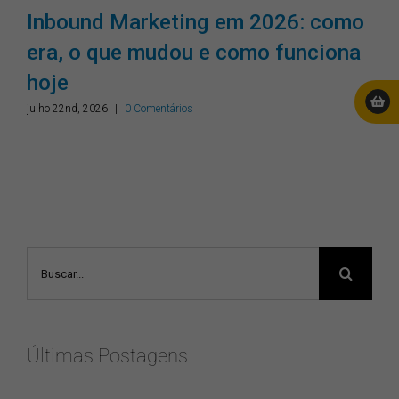
omo
Tudo muda o tempo todo, mas o
na
bom design permanece.
Pontodesign: mais uma vez,
Agência de Design do Ano!
julho 9th, 2026
Buscar
resultados
para:
Últimas Postagens