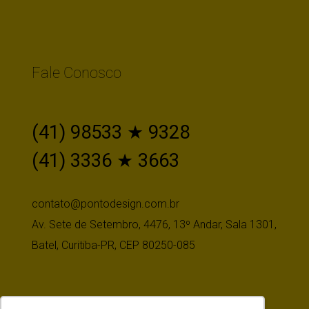
Fale Conosco
(41) 98533 ★ 9328
(41) 3336 ★ 3663
contato@pontodesign.com.br
Av. Sete de Setembro, 4476, 13º Andar, Sala 1301,
Batel, Curitiba-PR, CEP 80250-085