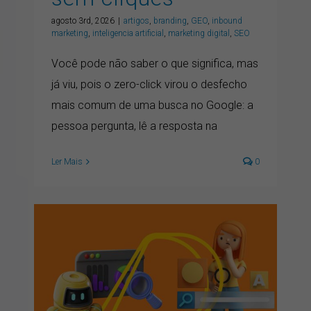
agosto 3rd, 2026
|
artigos
,
branding
,
GEO
,
inbound
marketing
,
inteligencia artificial
,
marketing digital
,
SEO
Você pode não saber o que significa, mas
já viu, pois o zero-click virou o desfecho
mais comum de uma busca no Google: a
pessoa pergunta, lê a resposta na
Ler Mais
0
Coerência, máquinas e
marca: minha leitura dos
relatórios de Cannes