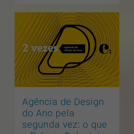
Agência de Design do Ano
pela segunda vez: o que o
Prêmio Colunistas revela
sobre design estratégico
artigos
branding
design gráfico
pontonews
Agência de Design
do Ano pela
segunda vez: o que