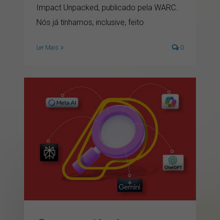
Impact Unpacked, publicado pela WARC.
Nós já tínhamos, inclusive, feito
Ler Mais
0
Como otimizar seu
conteúdo para ser citado
por IAs: checklist prático
de GEO
artigos
GEO
inbound marketing
inteligencia artificial
marketing
marketing digital
SEO