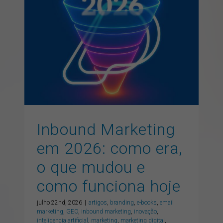
Inbound Marketing em
2026: como era, o que
mudou e como funciona
hoje
artigos
branding
e-books
email marketing
GEO
inbound marketing
inovação
inteligencia artificial
marketing
marketing digital
publicidade
SEO
vendas
Inbound Marketing
em 2026: como era,
o que mudou e
como funciona hoje
julho 22nd, 2026
|
artigos
,
branding
,
e-books
,
email
marketing
,
GEO
,
inbound marketing
,
inovação
,
inteligencia artificial
,
marketing
,
marketing digital
,