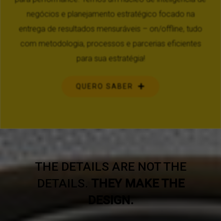
negócios e planejamento estratégico focado na
entrega de resultados mensuráveis – on/offline, tudo
com metodologia, processos e parcerias eficientes
para sua estratégia!
QUERO SABER
THE DETAILS ARE NOT THE
DETAILS.
THEY MAKE THE
DESIGN.