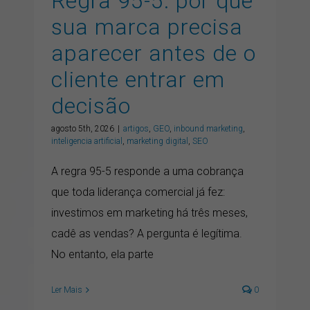
Regra 95-5: por que
sua marca precisa
aparecer antes de o
cliente entrar em
decisão
agosto 5th, 2026
|
artigos
,
GEO
,
inbound marketing
,
inteligencia artificial
,
marketing digital
,
SEO
A regra 95-5 responde a uma cobrança
que toda liderança comercial já fez:
investimos em marketing há três meses,
cadê as vendas? A pergunta é legítima.
No entanto, ela parte
Ler Mais
0