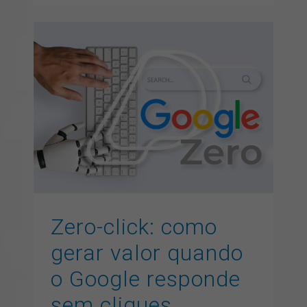
Zero-click: como gerar
valor quando o Google
responde sem cliques
artigos
branding
GEO
inbound marketing
inteligencia
artificial
marketing digital
SEO
Zero-click: como
gerar valor quando
o Google responde
sem cliques