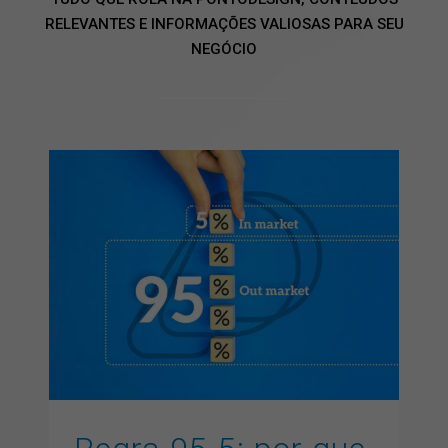
RELEVANTES E INFORMAÇÕES VALIOSAS PARA SEU
NEGÓCIO
Regra 95-5: por que sua
marca precisa aparecer
antes de o cliente entrar
em decisão
artigos
GEO
inbound marketing
inteligencia artificial
marketing digital
SEO