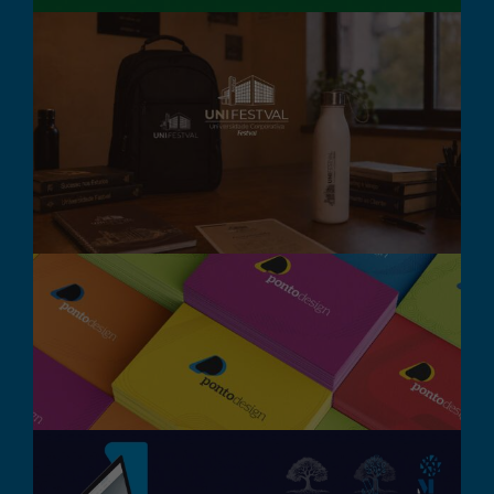
UniFestval – Marca e
Identidade Visual
Branding
Design Gráfico
Destaque
Pontodesign – Rebrand
Branding