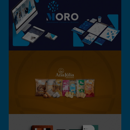
Moro Consultoria Contábil
Branding
Design Gráfico
Destaque
Digital
Embalagem
Embalagens Ana Júlia
Alimentos
Branding
Design Gráfico
Embalagem