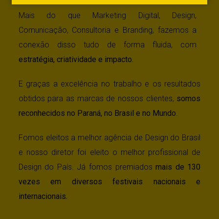
Mais do que Marketing Digital, Design,
Comunicação, Consultoria e Branding, fazemos a
conexão disso tudo de forma fluida, com
estratégia, criatividade e impacto.
E graças a excelência no trabalho e os resultados
obtidos para as marcas de nossos clientes,
somos
reconhecidos no Paraná, no Brasil e no Mundo
.
Fomos eleitos a melhor agência de Design do Brasil
e nosso diretor foi eleito o melhor profissional de
Design do País. Já fomos premiados
mais de 130
vezes em diversos festivais nacionais e
internacionais.