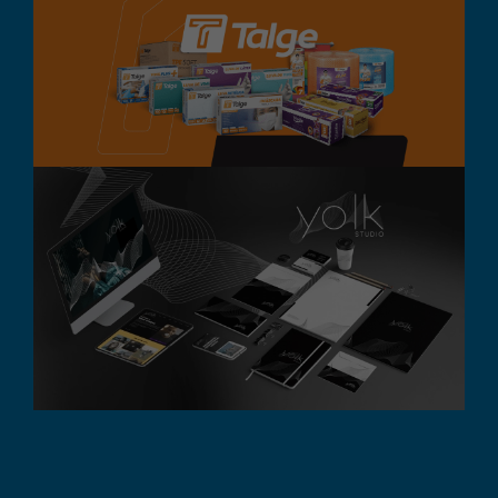
Talge
Branding
Design Gráfico
Destaque
Digital
Embalagem
Yolk Studio
Branding
Design Gráfico
Destaque
Digital