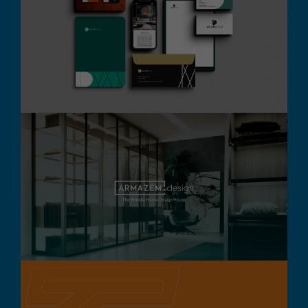
Studio A.d
Branding
Design Gráfico
Destaque
Digital
Armazem Design
Branding
Design Gráfico
Destaque
Digital