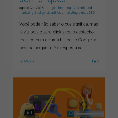
agosto 3rd, 2026
|
artigos
,
branding
,
GEO
,
inbound
marketing
,
inteligencia artificial
,
marketing digital
,
SEO
Você pode não saber o que significa, mas
já viu, pois o zero-click virou o desfecho
mais comum de uma busca no Google: a
pessoa pergunta, lê a resposta na
Ler Mais
0
Coerência, máquinas e
marca: minha leitura dos
relatórios de Cannes