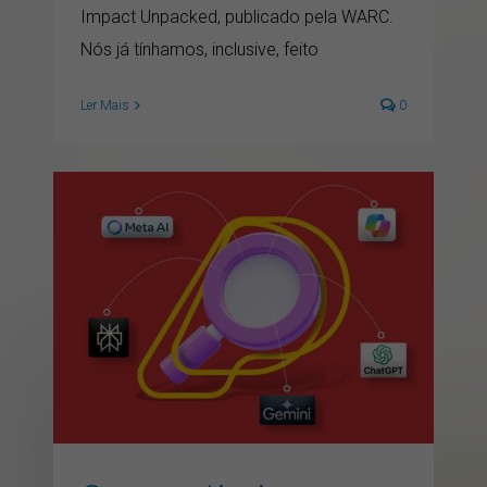
Impact Unpacked, publicado pela WARC.
Nós já tínhamos, inclusive, feito
Ler Mais
0
Como otimizar seu
conteúdo para ser citado
por IAs: checklist prático
de GEO
artigos
GEO
inbound marketing
inteligencia artificial
marketing
marketing digital
SEO