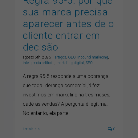
Regra 95-5: por que
sua marca precisa
aparecer antes de o
cliente entrar em
decisão
agosto 5th, 2026
|
artigos
,
GEO
,
inbound marketing
,
inteligencia artificial
,
marketing digital
,
SEO
A regra 95-5 responde a uma cobrança
que toda liderança comercial já fez:
investimos em marketing há três meses,
cadê as vendas? A pergunta é legítima.
No entanto, ela parte
Ler Mais
0