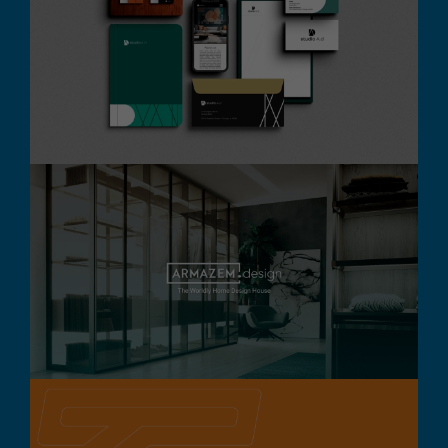
Studio A.d
Branding
Design Gráfico
Destaque
Digital
Armazem Design
Branding
Design Gráfico
Destaque
Digital