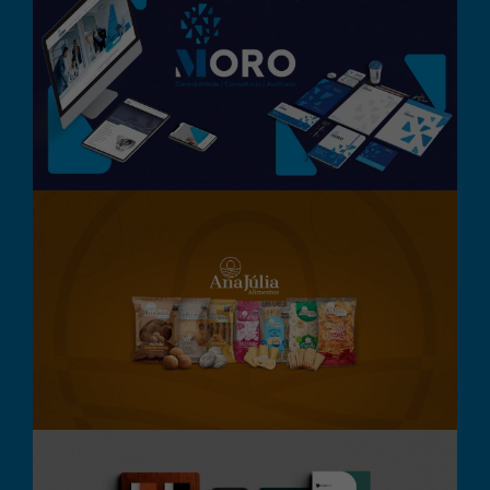
Moro Consultoria Contábil
Branding
Design Gráfico
Destaque
Digital
Embalagem
Embalagens Ana Júlia
Alimentos
Branding
Design Gráfico
Embalagem