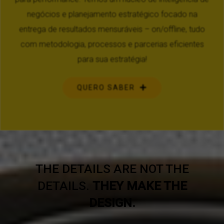
negócios e planejamento estratégico focado na
entrega de resultados mensuráveis – on/offline, tudo
com metodologia, processos e parcerias eficientes
para sua estratégia!
QUERO SABER
THE DETAILS ARE NOT THE
DETAILS.
THEY MAKE THE
DESIGN.