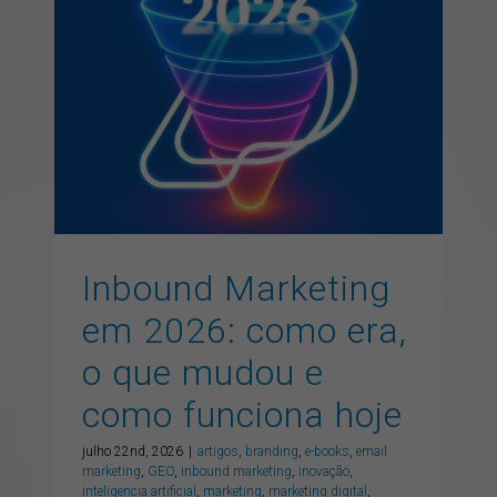
Inbound Marketing em
2026: como era, o que
mudou e como funciona
hoje
artigos
branding
e-books
email marketing
GEO
inbound marketing
inovação
inteligencia artificial
marketing
marketing digital
publicidade
SEO
vendas
Inbound Marketing
em 2026: como era,
o que mudou e
como funciona hoje
julho 22nd, 2026
|
artigos
,
branding
,
e-books
,
email
marketing
,
GEO
,
inbound marketing
,
inovação
,
inteligencia artificial
,
marketing
,
marketing digital
,