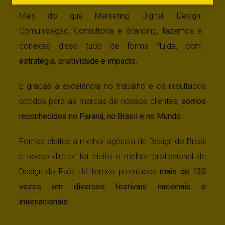
Mais do que Marketing Digital, Design,
Comunicação, Consultoria e Branding, fazemos a
conexão disso tudo de forma fluida, com
estratégia, criatividade e impacto.
E graças a excelência no trabalho e os resultados
obtidos para as marcas de nossos clientes,
somos
reconhecidos no Paraná, no Brasil e no Mundo
.
Fomos eleitos a melhor agência de Design do Brasil
e nosso diretor foi eleito o melhor profissional de
Design do País. Já fomos premiados
mais de 130
vezes em diversos festivais nacionais e
internacionais.