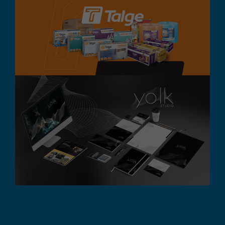
Talge
Branding
Design Gráfico
Destaque
Digital
Embalagem
Yolk Studio
Branding
Design Gráfico
Destaque
Digital