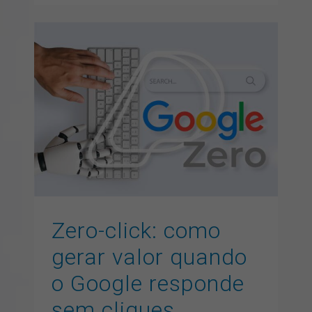
Zero-click: como gerar
valor quando o Google
responde sem cliques
artigos
branding
GEO
inbound marketing
inteligencia
artificial
marketing digital
SEO
Zero-click: como
gerar valor quando
o Google responde
sem cliques