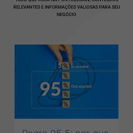
RELEVANTES E INFORMAÇÕES VALIOSAS PARA SEU
NEGÓCIO
Regra 95-5: por que sua
marca precisa aparecer
antes de o cliente entrar
em decisão
artigos
GEO
inbound marketing
inteligencia artificial
marketing digital
SEO