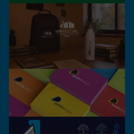
UniFestval – Marca e
Identidade Visual
Branding
Design Gráfico
Destaque
Pontodesign – Rebrand
Branding