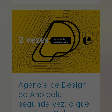
Agência de Design do Ano
pela segunda vez: o que o
Prêmio Colunistas revela
sobre design estratégico
artigos
branding
design gráfico
pontonews
Agência de Design
do Ano pela
segunda vez: o que