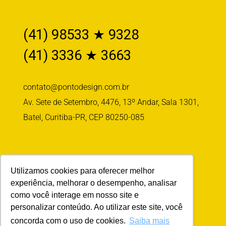
(41) 98533 ★ 9328
(41) 3336 ★ 3663
contato@pontodesign.com.br
Av. Sete de Setembro, 4476, 13º Andar, Sala 1301,
Batel, Curitiba-PR, CEP 80250-085
Siga-nos
Utilizamos cookies para oferecer melhor
experiência, melhorar o desempenho, analisar
como você interage em nosso site e
personalizar conteúdo. Ao utilizar este site, você
concorda com o uso de cookies.
Saiba mais