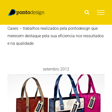
Ir
para
o
conteúdo
Cases – trabalhos realizados pela pontodesign que
merecem destaque pela sua eficiencia nos ressultados
e na qualidade.
setembro 2012
IV Prêmio Colunistas Design
Paraná