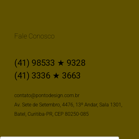
Fale Conosco
(41) 98533 ★ 9328
(41) 3336 ★ 3663
contato@pontodesign.com.br
Av. Sete de Setembro, 4476, 13º Andar, Sala 1301,
Batel, Curitiba-PR, CEP 80250-085