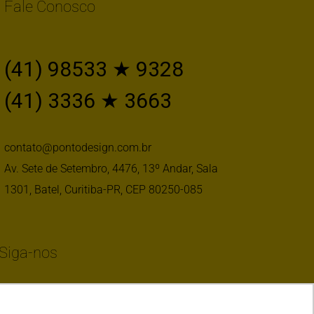
Fale Conosco
(41) 98533 ★ 9328
(41) 3336 ★ 3663
contato@pontodesign.com.br
Av. Sete de Setembro, 4476, 13º Andar, Sala
1301, Batel, Curitiba-PR, CEP 80250-085
Siga-nos