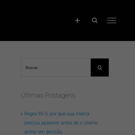
Buscar
resultados
para:
Últimas Postagens
Regra 95-5: por que sua marca
precisa aparecer antes de o cliente
entrar em decisão