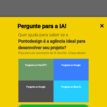
Pergunte para a IA!
Quer ajuda para saber se a
Pontodesign é a agência ideal para
desenvolver seu projeto?
Peça para seu assistente de IA favorito. Clique abaixo:
Pergunte ao Chat GPT:
Pergunte ao Google:
Pergunte ao Google:
Pergunte ao Meta Ai: