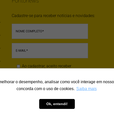
Pontonews
Cadastre-se para receber notícias e novidades:
Ao cadastrar, aceito receber
comunicação por email
melhorar o desempenho, analisar como você interage em nosso sit
concorda com o uso de cookies.
Saiba mais
Ok, entendi!