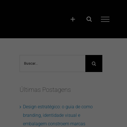
Buscar
resultados
para:
Últimas Postagens
Design estratégico: o guia de como
branding, identidade visual e
embalagem constroem marcas