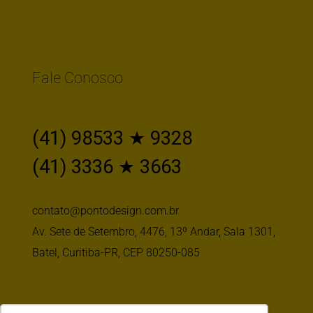
Fale Conosco
(41) 98533 ★ 9328
(41) 3336 ★ 3663
contato@pontodesign.com.br
Av. Sete de Setembro, 4476, 13º Andar, Sala 1301,
Batel, Curitiba-PR, CEP 80250-085