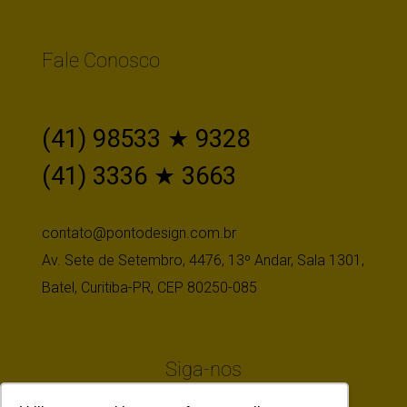
Fale Conosco
(41) 98533 ★ 9328
(41) 3336 ★ 3663
contato@pontodesign.com.br
Av. Sete de Setembro, 4476, 13º Andar, Sala 1301,
Batel, Curitiba-PR, CEP 80250-085
Siga-nos