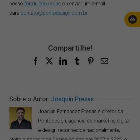
nosso
formulário online
ou enviar um e-mail
para
contato@pontodesign.com.br
.
Compartilhe!
Facebook
X
LinkedIn
Tumblr
Pinterest
E-
mail
Sobre o Autor:
Joaquin Presas
Joaquin Fernandez Presas é diretor da
Pontodesign, agência de marketing digital
e design reconhecida nacionalmente,
eleita a Agência de Design do Ano em 2007 e 2025, e