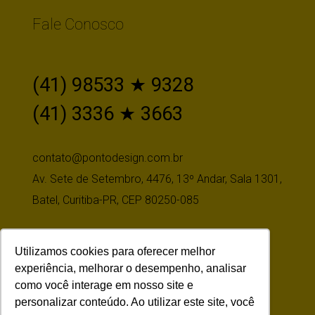
Fale Conosco
(41) 98533 ★ 9328
(41) 3336 ★ 3663
contato@pontodesign.com.br
Av. Sete de Setembro, 4476, 13º Andar, Sala 1301,
Batel, Curitiba-PR, CEP 80250-085
Utilizamos cookies para oferecer melhor
Siga-nos
experiência, melhorar o desempenho, analisar
como você interage em nosso site e
personalizar conteúdo. Ao utilizar este site, você