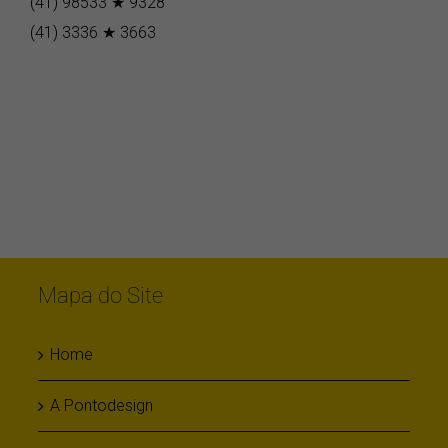
(41) 98533 ★ 9328
(41) 3336 ★ 3663
Mapa do Site
Home
A Pontodesign