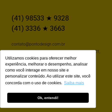
(41) 98533 ★ 9328
(41) 3336 ★ 3663
contato@pontodesign.com.br
Av. Sete de Setembro, 4476, 13º Andar, Sala 1301,
Utilizamos cookies para oferecer melhor
Batel, Curitiba-PR, CEP 80250-085
experiência, melhorar o desempenho, analisar
como você interage em nosso site e
personalizar conteúdo. Ao utilizar este site, você
Siga-nos
concorda com o uso de cookies.
Saiba mais
Ok, entendi!