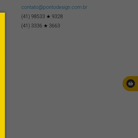
contato@pontodesign.com.br
(41) 98533 ★ 9328
(41) 3336 ★ 3663
erest
E-
mail
a
o
or
omo
e
.