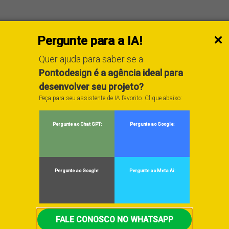
Pergunte para a IA!
Facebook
X
LinkedIn
Tumblr
Pint
Quer ajuda para saber se a
Pontodesign é a agência ideal para
desenvolver seu projeto?
Peça para seu assistente de IA favorito. Clique abaixo:
 Pontodesign, agência de marketing digital e design reconhecid
Pergunte ao Chat GPT:
Pergunte ao Google:
Design do Ano em 2007 e 2025, e vencedora de uma categoria d
Station. Mestre e doutorando em Marketing, atua como profess
i reconhecido pela revista britânica Social Media Magazine c
Pergunte ao Google:
Pergunte ao Meta Ai:
 do Twitter e foi eleito Profissional de Design do Ano em 2012.
njo, escreve sobre marketing, branding, design, inteligência
a acadêmica à experiência prática adquirida ao longo de mais d
FALE CONOSCO NO WHATSAPP
anos, antes, a frente de uma agência de Publicidade tradicional