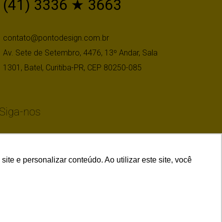
(41) 3336 ★ 3663
contato@pontodesign.com.br
Av. Sete de Setembro, 4476, 13º Andar, Sala
1301, Batel, Curitiba-PR, CEP 80250-085
Siga-nos
e e personalizar conteúdo. Ao utilizar este site, você
gn