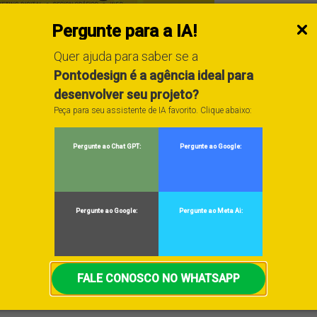
Pergunte para a IA!
Quer ajuda para saber se a
Pontodesign é a agência ideal para
desenvolver seu projeto?
Peça para seu assistente de IA favorito. Clique abaixo:
Pergunte ao Chat GPT:
Pergunte ao Google:
o bom design permanece. Pontodesign:
n do Ano!
Pergunte ao Google:
Pergunte ao Meta Ai:
FALE CONOSCO NO WHATSAPP