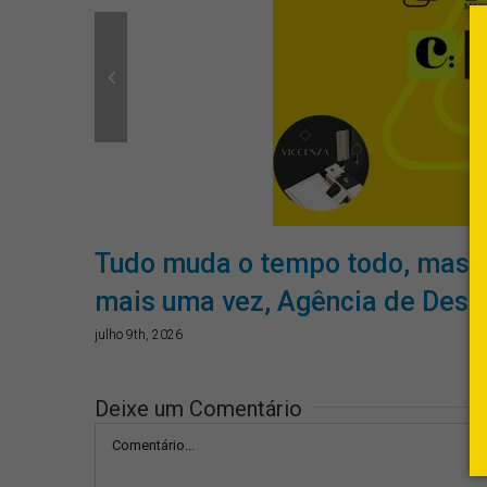
as
Tudo muda o tempo todo, mas 
mais uma vez, Agência de Desig
julho 9th, 2026
Deixe um Comentário
Comentário