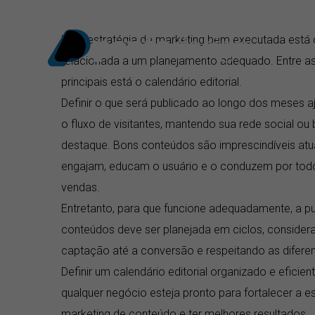
Ir
para
Uma estratégia de marketing bem executada está 
o
relacionada a um planejamento adequado. Entre a
conteúdo
principais está o calendário editorial.
Definir o que será publicado ao longo dos meses a
o fluxo de visitantes, mantendo sua rede social o
destaque. Bons conteúdos são imprescindíveis atu
engajam, educam o usuário e o conduzem por todo 
vendas.
Entretanto, para que funcione adequadamente, a p
conteúdos deve ser planejada em ciclos, consider
captação até a conversão e respeitando as diferen
Definir um calendário editorial organizado e eficien
qualquer negócio esteja pronto para fortalecer a e
marketing de conteúdo e ter melhores resultados.