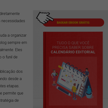
diretamente
s necessidades
juda a organizar
u blog sempre em
almente. Eles
o funil de
ublicação dos
ando desde a
tes etapas.
te permite que
stratégia de