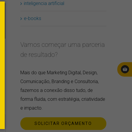
inteligencia artificial
e-books
Vamos começar uma parceria
de resultado?
2025: 1,3 Milhão de palavras depo
Mais do que Marketing Digital, Design,
dezembro 12th, 2025
|
2 Comentários
Comunicação, Branding e Consultoria,
fazemos a conexão disso tudo, de
forma fluida, com estratégia, criatividade
e impacto.
SOLICITAR ORÇAMENTO