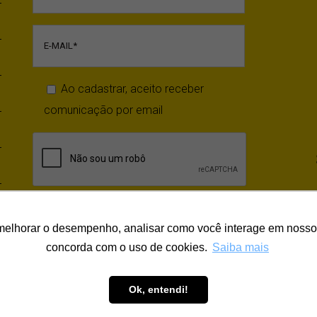
Ao cadastrar, aceito receber
comunicação por email
melhorar o desempenho, analisar como você interage em nosso sit
concorda com o uso de cookies.
Saiba mais
Ok, entendi!
Copyright
2026 | Todos os Direitos Reservados | Pontodesi