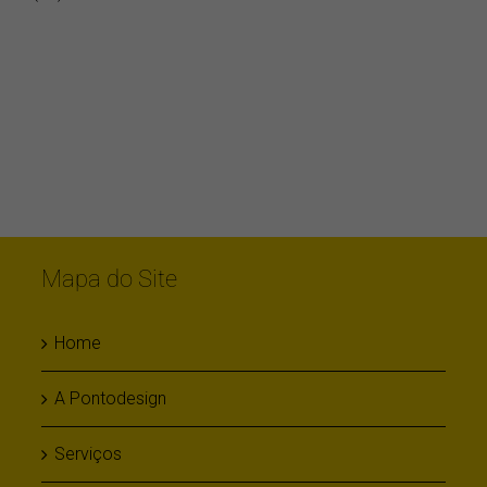
(41) 3336 ★ 3663
Mapa do Site
Home
A Pontodesign
Serviços