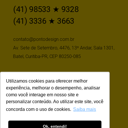
(41) 98533 ★ 9328
(41) 3336 ★ 3663
contato@pontodesign.com.br
Av. Sete de Setembro, 4476, 13º Andar, Sala 1301,
Batel, Curitiba-PR, CEP 80250-085
Utilizamos cookies para oferecer melhor
Siga-nos
experiência, melhorar o desempenho, analisar
como você interage em nosso site e
personalizar conteúdo. Ao utilizar este site, você
concorda com o uso de cookies.
Saiba mais
Ok, entendi!