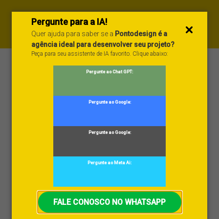
Ir
para
Pergunte para a IA!
Quer ajuda para saber se a
Pontodesign é a
o
agência ideal para desenvolver seu projeto?
conteúdo
Peça para seu assistente de IA favorito. Clique abaixo:
O volume e a complexidade cada vez maior dos
Pergunte ao Chat GPT:
dados exige um grande esforço organizacional para
se extrair o máximo de informações valiosas deles,
Pergunte ao Google:
isso tem feito do Business Intelligence uma tendência
forte para as
estratégias de negócios
.
Pergunte ao Google:
No Brasil, a tecnologia ainda é pouco utilizada e aos
poucos vem ganhando força no mundo empresarial
Pergunte ao Meta Ai:
conforme suas vantagens e benefícios vão sendo
enxergadas. Mas, afinal, você sabe o que é Business
FALE CONOSCO NO WHATSAPP
Intelligence? Descubra a partir de agora tudo sobre