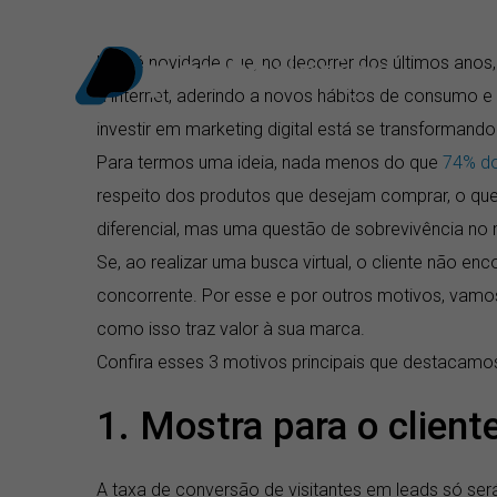
Ir
para
Não é novidade que, no decorrer dos últimos ano
o
a internet, aderindo a novos hábitos de consumo e
conteúdo
investir em marketing digital está se transformand
Para termos uma ideia, nada menos do que
74% do
respeito dos produtos que desejam comprar, o que
diferencial, mas uma questão de sobrevivência no
Se, ao realizar uma busca virtual, o cliente não e
concorrente. Por esse e por outros motivos, vamos 
como isso traz valor à sua marca.
Confira esses 3 motivos principais que destacamo
1. Mostra para o client
A taxa de conversão de visitantes em leads só se