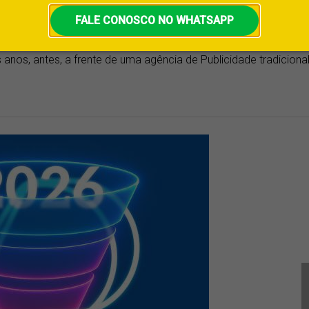
njo, escreve sobre marketing, branding, design, inteligência
FALE CONOSCO NO WHATSAPP
a acadêmica à experiência prática adquirida ao longo de mais d
anos, antes, a frente de uma agência de Publicidade tradicional