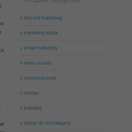
e
inbound marketing
os
l
marketing digital
email marketing
ca
redes sociais
conversacional
vendas
o
branding
design de embalagens
uir