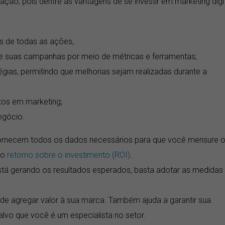
ção, pois dentre as vantagens de se investir em marketing digit
s de todas as ações;
e suas campanhas por meio de métricas e ferramentas;
gias, permitindo que melhorias sejam realizadas durante a
stos em marketing;
egócio.
fornecem todos os dados necessários para que você mensure 
 o
retorno sobre o investimento (ROI)
.
tá gerando os resultados esperados, basta adotar as medidas
e de agregar valor à sua marca. Também ajuda a garantir sua
alvo que você é um especialista no setor.