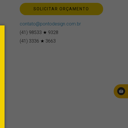
SOLICITAR ORÇAMENTO
contato@pontodesign.com.br
(41) 98533 ★ 9328
(41) 3336 ★ 3663
erest
E-
mail
a
o
or
omo