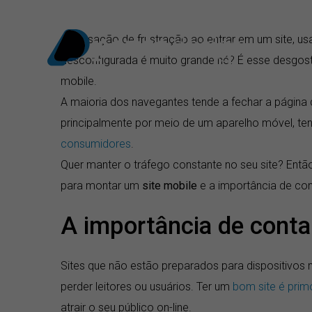
Ir
para
A sensação de frustração ao entrar em um site, u
o
desconfigurada é muito grande né? É esse desgos
conteúdo
mobile.
A maioria dos navegantes tende a fechar a página
principalmente por meio de um aparelho móvel, ten
consumidores
.
Quer manter o tráfego constante no seu site? Ent
para montar um
site mobile
e a importância de cont
A importância de conta
Sites que não estão preparados para dispositivos
perder leitores ou usuários. Ter um
bom site é prim
atrair o seu público on-line.