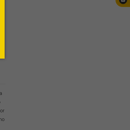
erest
E-
mail
a
o
or
omo