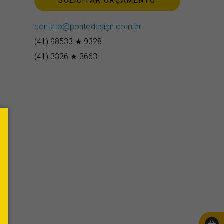
SOLICITAR ORÇAMENTO
contato@pontodesign.com.br
(41) 98533 ★ 9328
(41) 3336 ★ 3663
.
e
o