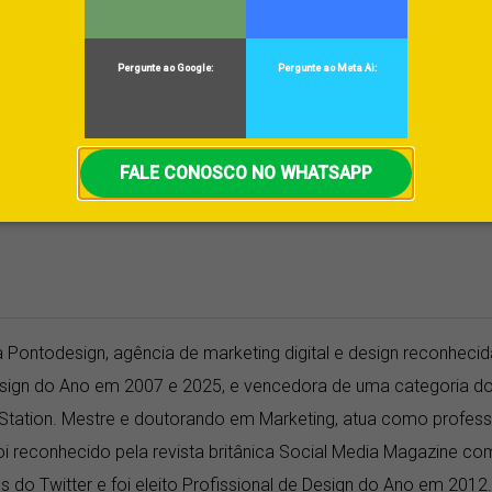
egando e saiba com nosso próximo post
quais elementos não
Pergunte ao Google:
Pergunte ao Meta Ai:
FALE CONOSCO NO WHATSAPP
Facebook
X
LinkedIn
Tumblr
Pint
 Pontodesign, agência de marketing digital e design reconhecid
Design do Ano em 2007 e 2025, e vencedora de uma categoria d
Station. Mestre e doutorando em Marketing, atua como profess
i reconhecido pela revista britânica Social Media Magazine c
 do Twitter e foi eleito Profissional de Design do Ano em 2012.