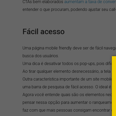
CTAs bem elaborados
aumentam a taxa de conve
entender o que procuram, podendo ajustar seu call-
Fácil acesso
Uma página mobile friendly deve ser de fácil navega
busca dos usuários.
Uma dica é desativar todos os pop-ups, pois dific
Ao tirar qualquer elemento desnecessário, a tela f
Outra característica importante de um site mobil
uma barra de pesquisa de fácil acesso. O ideal é 
Agora você entende quais são os elementos nece
pensar nessa opção para aumentar o ranqueamen
faz com que mais pessoas consigam encontrar o se