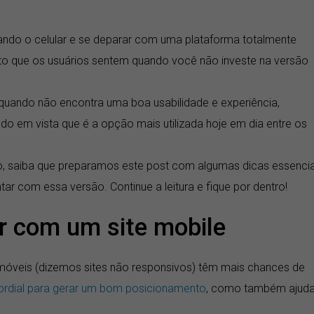
sando o celular e se deparar com uma plataforma totalmente
to que os usuários sentem quando você não investe na versão
 quando não encontra uma boa usabilidade e experiência,
do em vista que é a opção mais utilizada hoje em dia entre os
ão, saiba que preparamos este post com algumas dicas essencia
ar com essa versão. Continue a leitura e fique por dentro!
r com um site mobile
 móveis (dizemos sites não responsivos) têm mais chances de
ordial para gerar um bom posicionamento
, como também ajuda