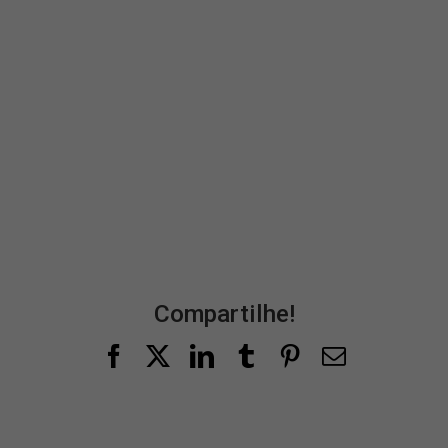
Compartilhe!
Facebook
X
LinkedIn
Tumblr
Pinterest
E-
mail