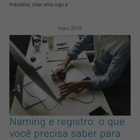
Industrial, criar uma logo e
maio 2018
Naming e registro: o que
você precisa saber para criar
uma marca?
artigos
branding
design gráfico
marketing
pontonews
Naming e registro: o que
você precisa saber para