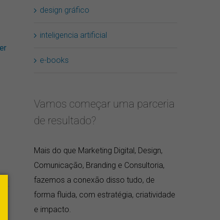
design gráfico
inteligencia artificial
er
e-books
Vamos começar uma parceria
de resultado?
erest
E-
mail
Mais do que Marketing Digital, Design,
Comunicação, Branding e Consultoria,
fazemos a conexão disso tudo, de
forma fluida, com estratégia, criatividade
a
e impacto.
o