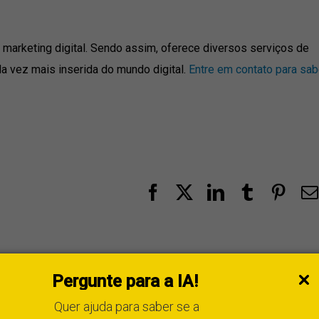
 marketing digital. Sendo assim, oferece diversos serviços de
a vez mais inserida do mundo digital.
Entre em contato para sab
Facebook
X
LinkedIn
Tumblr
Pint
Pergunte para a IA!
 Pontodesign, agência de marketing digital e design reconhecid
Quer ajuda para saber se a
Design do Ano em 2007 e 2025, e vencedora de uma categoria d