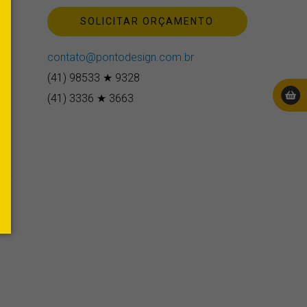
or
SOLICITAR ORÇAMENTO
omo
contato@pontodesign.com.br
(41) 98533 ★ 9328
(41) 3336 ★ 3663
e
.