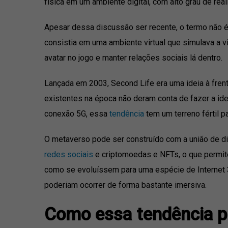
física em um ambiente digital, com alto grau de rea
Apesar dessa discussão ser recente, o termo não é
consistia em uma ambiente virtual que simulava a v
avatar no jogo e manter relações sociais lá dentro.
Lançada em 2003, Second Life era uma ideia à frent
existentes na época não deram conta de fazer a ide
conexão 5G, essa
tendência
tem um terreno fértil pa
O metaverso pode ser construído com a união de dif
redes sociais
e criptomoedas e NFTs, o que permite 
como se evoluíssem para uma espécie de Internet 3
poderiam ocorrer de forma bastante imersiva.
Como essa tendência p