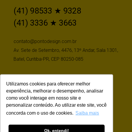
(41) 98533 ★ 9328
(41) 3336 ★ 3663
contato@pontodesign.com.br
Av. Sete de Setembro, 4476, 13º Andar, Sala 1301,
Batel, Curitiba-PR, CEP 80250-085
Utilizamos cookies para oferecer melhor
Siga-nos
experiência, melhorar o desempenho, analisar
como você interage em nosso site e
personalizar conteúdo. Ao utilizar este site, você
concorda com o uso de cookies.
Saiba mais
Ok, entendi!