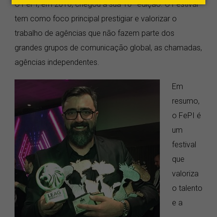
O FePI, em 2016, chegou a sua 10ª edição. O Festival
tem como foco principal prestigiar e valorizar o
trabalho de agências que não fazem parte dos
grandes grupos de comunicação global, as chamadas,
agências independentes.
Em
resumo,
o FePI é
um
festival
que
valoriza
o talento
e a