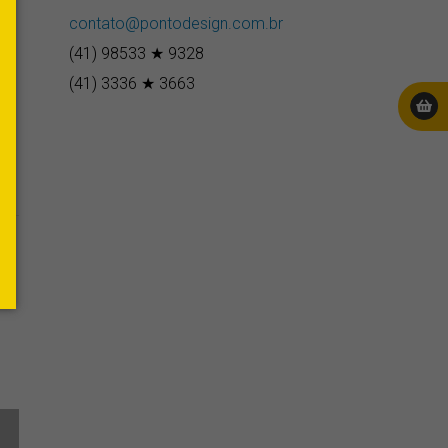
omo
contato@pontodesign.com.br
(41) 98533 ★ 9328
(41) 3336 ★ 3663
e
.