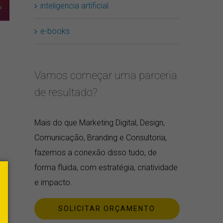
inteligencia artificial
e-books
Vamos começar uma parceria
de resultado?
erest
E-
Mais do que Marketing Digital, Design,
mail
Comunicação, Branding e Consultoria,
fazemos a conexão disso tudo, de
forma fluida, com estratégia, criatividade
e impacto.
a
o
SOLICITAR ORÇAMENTO
or