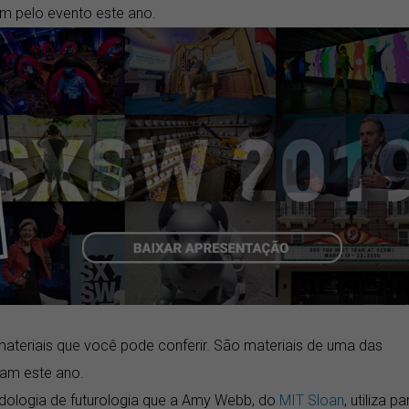
 pelo evento este ano.
teriais que você pode conferir. São materiais de uma das
ram este ano.
dologia de futurologia que a Amy Webb, do
MIT Sloan
, utiliza pa