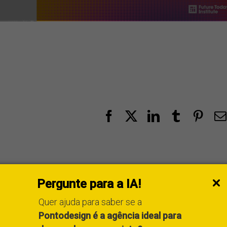
Facebook
X
LinkedIn
Tumblr
Pint
Pergunte para a IA!
 Pontodesign, agência de marketing digital e design reconhecid
Quer ajuda para saber se a
Design do Ano em 2007 e 2025, e vencedora de uma categoria d
Pontodesign é a agência ideal para
Station. Mestre e doutorando em Marketing, atua como profess