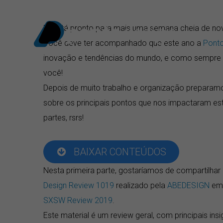
Ir
para
Ei, está pronto para mais uma semana cheia de no
o
Você deve ter acompanhado que este ano a
Pont
conteúdo
inovação e tendências do mundo, e como sempre 
você!
Depois de muito trabalho e organização preparamo
sobre os principais pontos que nos impactaram e
partes, rsrs!
BAIXAR CONTEÚDOS
Nesta primeira parte, gostaríamos de compartilha
Design Review 1019
realizado pela
ABEDESIGN
em 
SXSW Review 2019
.
Este material é um review geral, com principais in