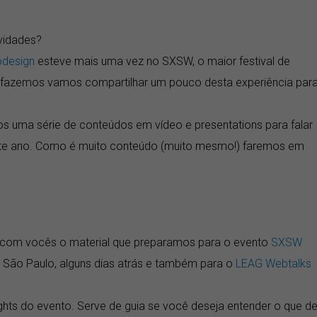
vidades?
odesign
esteve mais uma vez no SXSW, o maior festival de
fazemos vamos compartilhar um pouco desta experiência par
s uma série de conteúdos em vídeo e presentations para falar
ste ano. Como é muito conteúdo (muito mesmo!) faremos em
r com vocês o material que preparamos para o evento
SXSW
São Paulo, alguns dias atrás e também para o
LEAG Webtalks
sights do evento. Serve de guia se você deseja entender o que d