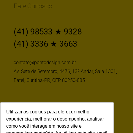
Fale Conosco
(41) 98533 ★ 9328
(41) 3336 ★ 3663
contato@pontodesign.com.br
Av. Sete de Setembro, 4476, 13º Andar, Sala 1301,
Batel, Curitiba-PR, CEP 80250-085
Siga-nos
Utilizamos cookies para oferecer melhor
experiência, melhorar o desempenho, analisar
como você interage em nosso site e