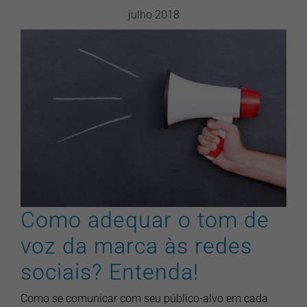
julho 2018
Como adequar o tom de voz
da marca às redes sociais?
Entenda!
artigos
pontonews
redes sociais
Como adequar o tom de
voz da marca às redes
sociais? Entenda!
Como se comunicar com seu público-alvo em cada