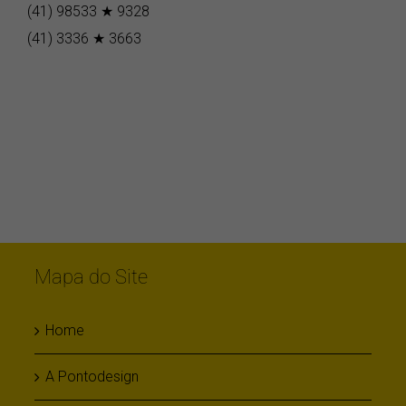
(41) 98533 ★ 9328
(41) 3336 ★ 3663
Mapa do Site
Home
A Pontodesign