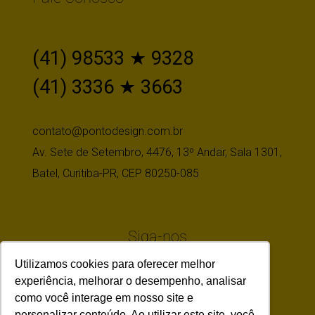
(41) 98533 ★ 9328
(41) 3336 ★ 3663
contato@pontodesign.com.br
Av. Sete de Setembro, 4476, 13º Andar, Sala 1301,
Batel, Curitiba-PR, CEP 80250-085
Siga-nos
Utilizamos cookies para oferecer melhor
experiência, melhorar o desempenho, analisar
como você interage em nosso site e
personalizar conteúdo. Ao utilizar este site, você