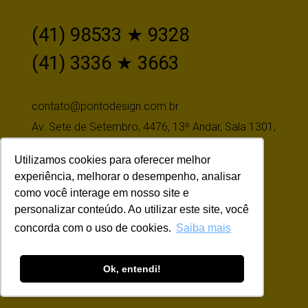
(41) 98533 ★ 9328
(41) 3336 ★ 3663
contato@pontodesign.com.br
Av. Sete de Setembro, 4476, 13º Andar, Sala 1301,
Batel, Curitiba-PR, CEP 80250-085
Utilizamos cookies para oferecer melhor
experiência, melhorar o desempenho, analisar
como você interage em nosso site e
Siga-nos
personalizar conteúdo. Ao utilizar este site, você
concorda com o uso de cookies.
Saiba mais
Ok, entendi!