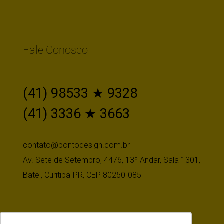
Fale Conosco
(41) 98533 ★ 9328
(41) 3336 ★ 3663
contato@pontodesign.com.br
Av. Sete de Setembro, 4476, 13º Andar, Sala 1301,
Batel, Curitiba-PR, CEP 80250-085
Siga-nos